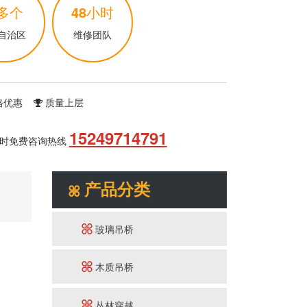
多个
48
小时
自治区
维修团队
格优惠
质量上层
15249714791
小时免费咨询热线
产品分类
玻璃吊桥
木质吊桥
丛林穿越