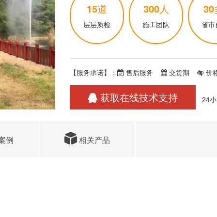
15
道
300
人
30
层层质检
施工团队
省市
【服务承诺】：
售后服务
交货期
价
获取在线技术支持
24
案例
相关产品